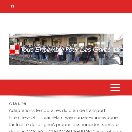
Skip
to
content
TOUS ENSEMBLE
Association Citoyenne
POUR LES GARES
A la une
Adaptations temporaires du plan de transport
Intercités
POLT : Jean-Marc Vayssouze-Faure évoque
l’actualité de la ligne
À propos des « incidents »
Visite
de Jean CASTEX à CLERMONT-FERRAND
Incident du 4