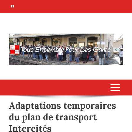
Skip
to
content
TOUS ENSEMBLE
Association Citoyenne
POUR LES GARES
Adaptations temporaires
du plan de transport
Intercités