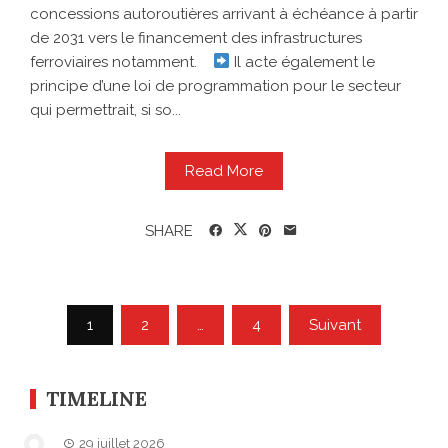
concessions autoroutières arrivant à échéance à partir
de 2031 vers le financement des infrastructures
ferroviaires notamment.
Il acte également le
principe d’une loi de programmation pour le secteur
qui permettrait, si so...
Read More
SHARE
Pagination
1
2
…
4
Suivant
des
publications
TIMELINE
29 juillet 2026