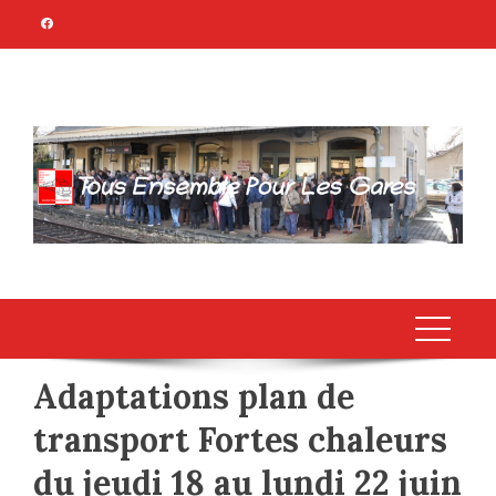
Skip
to
content
TOUS ENSEMBLE
Association Citoyenne
POUR LES GARES
Adaptations plan de
transport Fortes chaleurs
du jeudi 18 au lundi 22 juin