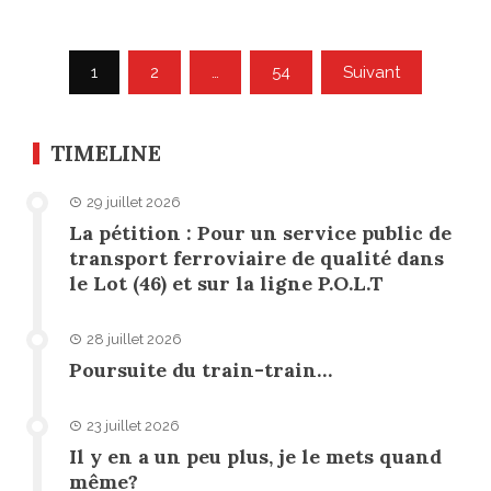
Pagination
1
2
…
54
Suivant
des
publications
TIMELINE
29 juillet 2026
La pétition : Pour un service public de
transport ferroviaire de qualité dans
le Lot (46) et sur la ligne P.O.L.T
28 juillet 2026
Poursuite du train-train…
23 juillet 2026
Il y en a un peu plus, je le mets quand
même?