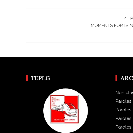
P
MOMENTS FORTS 2
TEPLG
ARC
Non cla
Paroles 
Paroles
Paroles
Paroles