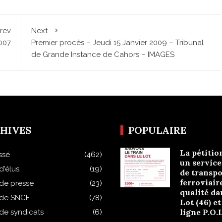
rev
Next
007
Premier procès – Jeudi 15 Janvier 2009 – Tribunal
de Grande Instance de Cahors – IMAGES
HIVES
POPULAIRE
La pétitio
ssé
(462)
un service
d'élus
(19)
de transpo
ferroviair
 de presse
(23)
qualité da
 de SNCF
(78)
Lot (46) et
ligne P.O.
 de syndicats
(6)