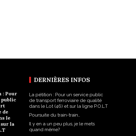
DERNIÈRES INFOS
n : Pour
La pétition : Pour un service public
 public
de transport ferroviaire de qualité
rt
dans le Lot (46) et sur la ligne P.O.L.T
e de
Poursuite du train-train…
ns le
 sur la
Il y en a un peu plus, je le mets
L.T
quand même?