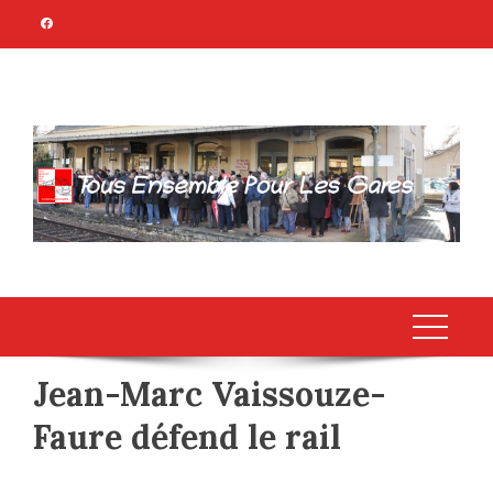
Skip
to
content
TOUS ENSEMBLE
Association Citoyenne
POUR LES GARES
Jean-Marc Vaissouze-
Faure défend le rail