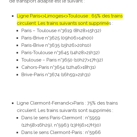
de transport adapté est le suivant :
Ligne Paris<>Limoges<>Toulouse : 65% des trains
circulent. Les trains suivants sont supprimé
s :
Paris – Toulouse n°3619 (8h28>15h32)
Paris-Brive n°3625 (09h06>14h00)
Paris-Brive n°3635 (15h26>20h10)
Paris-Toulouse n°3645 (14h28>21h32)
Toulouse – Paris n°3650 (10h27>17h32)
Cahors-Paris n°3654 (12h46>18h31)
Brive-Paris n°3674 (16h59>21h31)
Ligne Clermont-Ferrand<>Paris : 75% des trains
circulent. Les trains suivants sont supprimés :
Dans le sens Paris-Clermont : n°5959
(12h58>16h29), n°5963 (13H56>17H30)
Dans le sens Clermont-Paris : n°5966