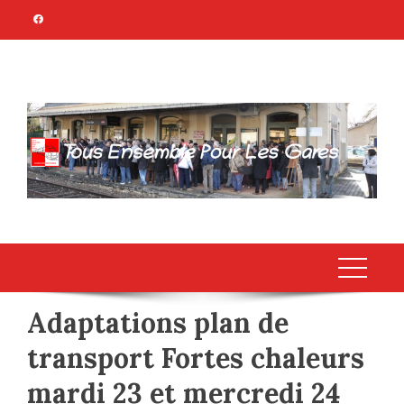
Skip
to
content
TOUS ENSEMBLE
Association Citoyenne
POUR LES GARES
Adaptations plan de
transport Fortes chaleurs
mardi 23 et mercredi 24