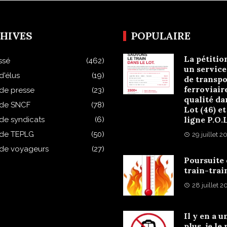
HIVES
POPULAIRE
La pétitio
ssé
(462)
un service
d'élus
(19)
de transpo
ferroviair
 de presse
(23)
qualité da
 de SNCF
(78)
Lot (46) et
ligne P.O.
 de syndicats
(6)
 de TEPLG
(50)
29 juillet 2
 de voyageurs
(27)
Poursuite
train-trai
28 juillet 
Il y en a u
plus, je le