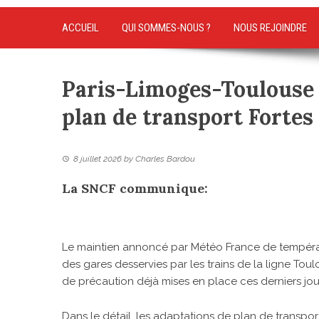
ACCUEIL
QUI SOMMES-NOUS ?
NOUS REJOINDRE
Paris-Limoges-Toulouse 
plan de transport Fortes c
8 juillet 2026
by
Charles Bardou
La SNCF communique:
Le maintien annoncé par Météo France de températ
des gares desservies par les trains de la ligne To
de précaution déjà mises en place ces derniers jou
Dans le détail, les adaptations de plan de transport 