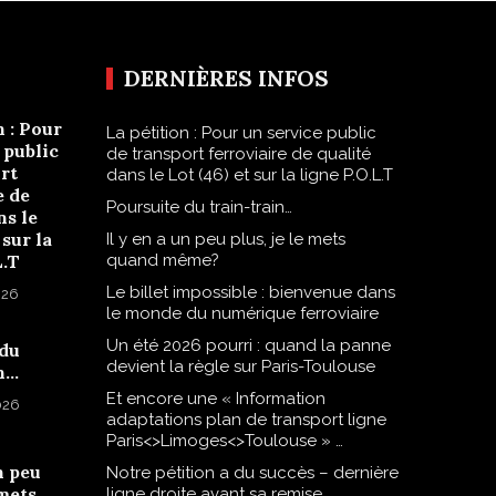
DERNIÈRES INFOS
n : Pour
La pétition : Pour un service public
 public
de transport ferroviaire de qualité
rt
dans le Lot (46) et sur la ligne P.O.L.T
e de
Poursuite du train-train…
ns le
 sur la
Il y en a un peu plus, je le mets
L.T
quand même?
Le billet impossible : bienvenue dans
026
le monde du numérique ferroviaire
Un été 2026 pourri : quand la panne
 du
devient la règle sur Paris-Toulouse
n…
Et encore une « Information
2026
adaptations plan de transport ligne
Paris<>Limoges<>Toulouse » …
n peu
Notre pétition a du succès – dernière
 mets
ligne droite avant sa remise