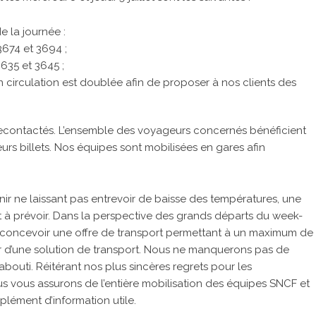
e la journée :
3674 et 3694 ;
3635 et 3645 ;
 circulation est doublée afin de proposer à nos clients des
é recontactés. L’ensemble des voyageurs concernés bénéficient
rs billets. Nos équipes sont mobilisées en gares afin
nir ne laissant pas entrevoir de baisse des températures, une
t à prévoir. Dans la perspective des grands départs du week-
r concevoir une offre de transport permettant à un maximum de
er d’une solution de transport. Nous ne manquerons pas de
bouti. Réitérant nos plus sincères regrets pour les
s vous assurons de l’entière mobilisation des équipes SNCF et
plément d’information utile.