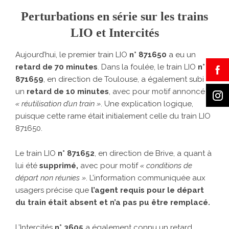
Perturbations en série sur les trains
LIO et Intercités
Aujourd’hui, le premier train LIO
n° 871650
a eu un
retard de 70 minutes
. Dans la foulée, le train LIO
n°
871659
, en direction de Toulouse, a également subi
un
retard de 10 minutes
, avec pour motif annoncé :
« réutilisation d’un train »
. Une explication logique,
puisque cette rame était initialement celle du train LIO
871650.
Le train LIO
n° 871652
, en direction de Brive, a quant à
lui été
supprimé
,
avec pour motif
« conditions de
départ non réunies »
. L’information communiquée aux
usagers précise que
l’agent requis pour le départ
du train était absent et n’a pas pu être remplacé
.
L’Intercités
n° 3605
a également connu un retard.