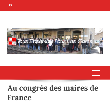
Skip
to
content
TOUS ENSEMBLE
Association Citoyenne
POUR LES GARES
Au congrès des maires de
France