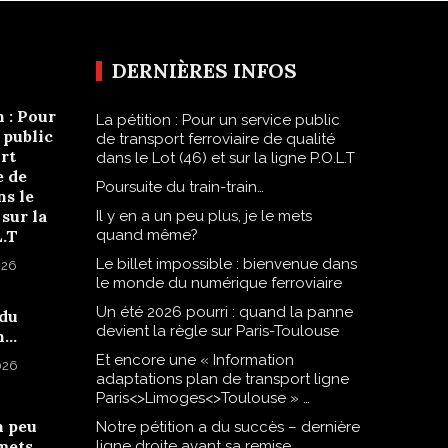
DERNIÈRES INFOS
n : Pour
La pétition : Pour un service public
 public
de transport ferroviaire de qualité
rt
dans le Lot (46) et sur la ligne P.O.L.T
e de
Poursuite du train-train…
ns le
 sur la
Il y en a un peu plus, je le mets
L.T
quand même?
Le billet impossible : bienvenue dans
026
le monde du numérique ferroviaire
Un été 2026 pourri : quand la panne
 du
devient la règle sur Paris-Toulouse
n…
Et encore une « Information
2026
adaptations plan de transport ligne
Paris<>Limoges<>Toulouse » …
n peu
Notre pétition a du succès – dernière
 mets
ligne droite avant sa remise