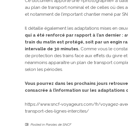
Ce document apporte une «photographie» à date de
au plan de transport nominal et de celles où des a
et notamment de
l’important chantier mené par S
Il détaille également les adaptations mises en œu
qui a été renforcé par rapport à l’an dernier :
train du matin est protégé, soit par un engin ra
intervalle de 30 minutes.
Comme vous le constate
de protection des trains face aux effets du givre 
néanmoins apparaître un plan de transport complexe
selon les périodes.
Vous pourrez dans les prochains jours retrouv
consacrée à l’information sur les adaptations d
https://www.sncf-voyageurs.com/fr/voyagez-avec
transport-des-lignes-intercites/
Posted in
Paroles de SNCF