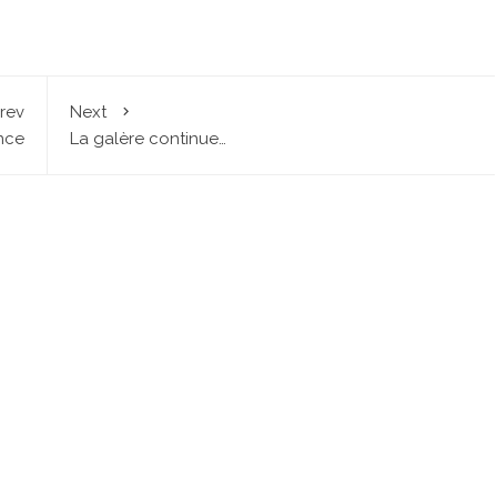
rev
Next
nce
La galère continue…