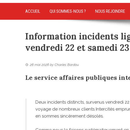
ACCUEIL
QUI SOMMES-NOUS ?
NOUS REJOINDRE
Information incidents l
vendredi 22 et samedi 23
26 mai 2026
by
Charles Bardou
Le service affaires publiques i
Deux incidents distincts, survenus vendredi 22 
voyage de nombreux clients Intercités empru
en sommes sincèrement désolés.
Comme nous le faisons systématiquement en p