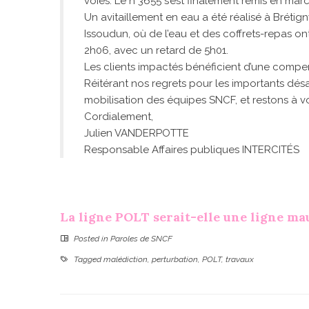
voies. Le n°3655 s’est finalement remis en mar
Un avitaillement en eau a été réalisé à Brétign
Issoudun, où de l’eau et des coffrets-repas ont
2h06, avec un retard de 5h01.
Les clients impactés bénéficient d’une compen
Réitérant nos regrets pour les importants dés
mobilisation des équipes SNCF, et restons à v
Cordialement,
Julien VANDERPOTTE
Responsable Affaires publiques INTERCITÉS
La ligne POLT serait-elle une ligne mau
Posted in
Paroles de SNCF
Tagged
malédiction
,
perturbation
,
POLT
,
travaux