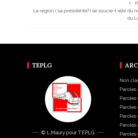
P
La région ( sa présidente?) se soucie-t-elle du 
du L
TEPLG
ARC
Non cla
Paroles 
Paroles
Paroles
Paroles
Paroles
© L.Maury pour TEPLG
Paroles