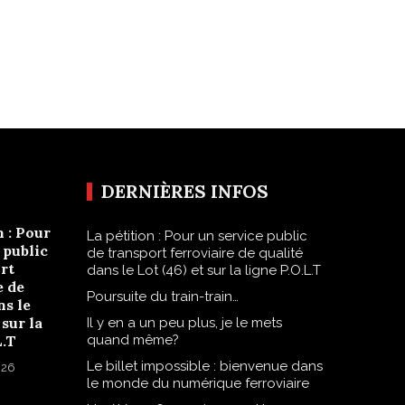
DERNIÈRES INFOS
n : Pour
La pétition : Pour un service public
 public
de transport ferroviaire de qualité
rt
dans le Lot (46) et sur la ligne P.O.L.T
e de
Poursuite du train-train…
ns le
 sur la
Il y en a un peu plus, je le mets
L.T
quand même?
Le billet impossible : bienvenue dans
026
le monde du numérique ferroviaire