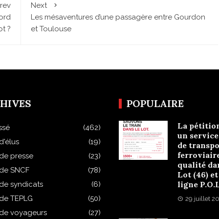
rev
Next
nord
Les mésaventures d’une passagère entre Gourdon
ot ?
et Toulouse
HIVES
POPULAIRE
La pétitio
ssé
(462)
un service
d'élus
(19)
de transpo
ferroviair
 de presse
(23)
qualité da
 de SNCF
(78)
Lot (46) et
ligne P.O.
 de syndicats
(6)
 de TEPLG
(50)
29 juillet 2
 de voyageurs
(27)