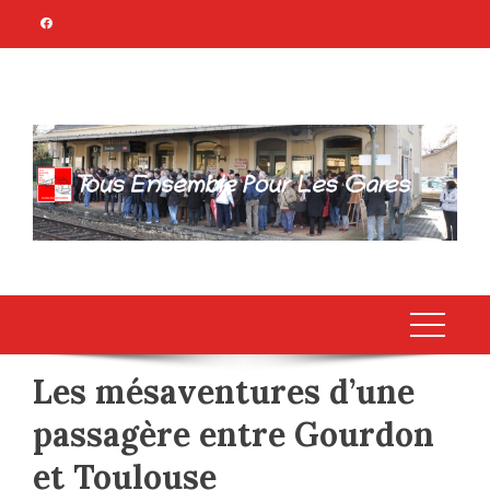
Skip
to
content
TOUS ENSEMBLE
Association Citoyenne
POUR LES GARES
Les mésaventures d’une
passagère entre Gourdon
et Toulouse