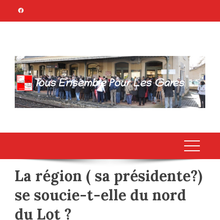
Skip
to
content
TOUS ENSEMBLE
Association Citoyenne
POUR LES GARES
La région ( sa présidente?)
se soucie-t-elle du nord
du Lot ?