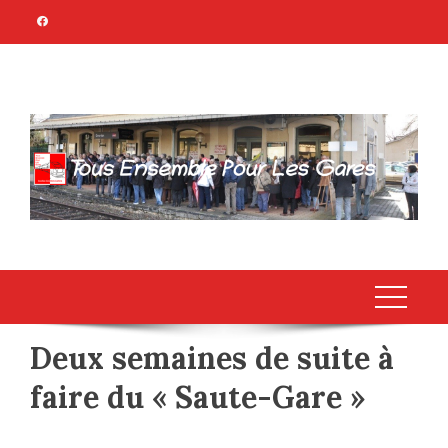
Skip
to
content
TOUS ENSEMBLE
Association Citoyenne
POUR LES GARES
Deux semaines de suite à
faire du « Saute-Gare »