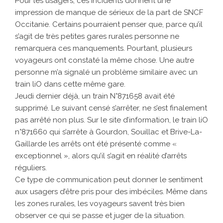
Pour les usagers, ces incidents donnent une
impression de manque de sérieux de la part de SNCF
Occitanie. Certains pourraient penser que, parce qu’il
s’agit de très petites gares rurales personne ne
remarquera ces manquements. Pourtant, plusieurs
voyageurs ont constaté la même chose. Une autre
personne m’a signalé un problème similaire avec un
train liO dans cette même gare.
Jeudi dernier déjà, un train N°871658 avait été
supprimé. Le suivant censé s’arrêter, ne s’est finalement
pas arrêté non plus. Sur le site d’information, le train liO
n°871660 qui s’arrête à Gourdon, Souillac et Brive-La-
Gaillarde les arrêts ont été présenté comme «
exceptionnel », alors qu’il s’agit en réalité d’arrêts
réguliers.
Ce type de communication peut donner le sentiment
aux usagers d’être pris pour des imbéciles. Même dans
les zones rurales, les voyageurs savent très bien
observer ce qui se passe et juger de la situation.