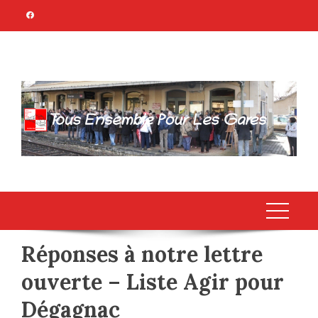
Skip
to
content
TOUS ENSEMBLE
Association Citoyenne
POUR LES GARES
Réponses à notre lettre
ouverte – Liste Agir pour
Dégagnac