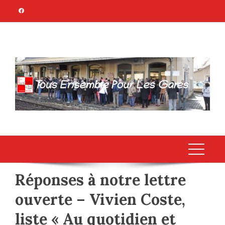
Skip
to
content
TOUS ENSEMBLE
Association Citoyenne
POUR LES GARES
Réponses à notre lettre
ouverte – Vivien Coste,
liste « Au quotidien et