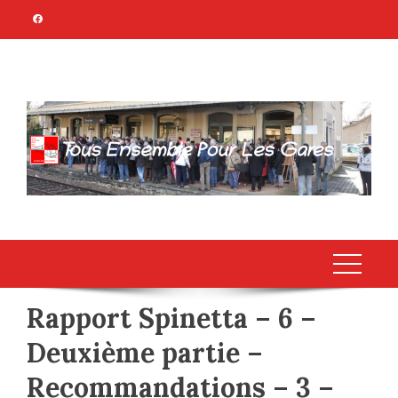
Skip
to
content
TOUS ENSEMBLE
Association Citoyenne
POUR LES GARES
Rapport Spinetta – 6 –
Deuxième partie –
Recommandations – 3 –