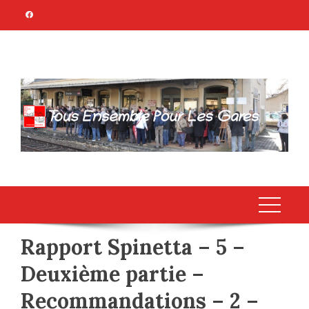
Skip
to
content
TOUS ENSEMBLE
Association Citoyenne
POUR LES GARES
Rapport Spinetta – 5 –
Deuxième partie –
Recommandations – 2 –