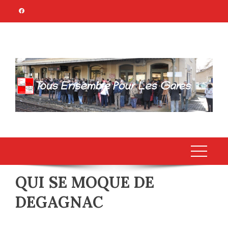
Skip
to
content
TOUS ENSEMBLE
Association Citoyenne
POUR LES GARES
QUI SE MOQUE DE
DEGAGNAC