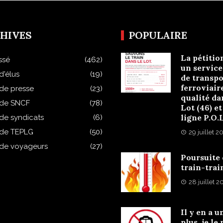
HIVES
POPULAIRE
La pétitio
ssé
(462)
un service
d'élus
(19)
de transpo
ferroviair
 de presse
(23)
qualité da
 de SNCF
(78)
Lot (46) et
ligne P.O.
 de syndicats
(6)
 de TEPLG
(50)
29 juillet 2
 de voyageurs
(27)
Poursuite
train-trai
28 juillet 
Il y en a u
plus, je le