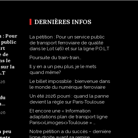
DERNIÈRES INFOS
n : Pour
La pétition : Pour un service public
 public
de transport ferroviaire de qualité
rt
dans le Lot (46) et sur la ligne P.O.L.T
e de
Poursuite du train-train…
ns le
 sur la
Il y en a un peu plus, je le mets
L.T
quand même?
Le billet impossible : bienvenue dans
026
le monde du numérique ferroviaire
Un été 2026 pourri : quand la panne
 du
devient la règle sur Paris-Toulouse
n…
Et encore une « Information
2026
adaptations plan de transport ligne
Paris<>Limoges<>Toulouse » …
n peu
Notre pétition a du succès – dernière
 mets
ligne droite avant sa remise