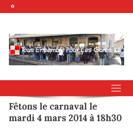
Skip
to
content
TOUS ENSEMBLE
Association Citoyenne
POUR LES GARES
Fêtons le carnaval le
mardi 4 mars 2014 à 18h30