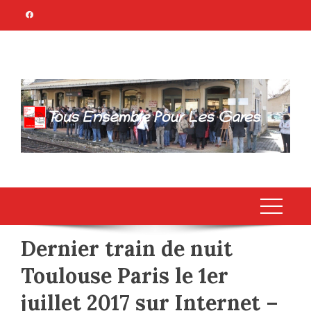
Skip
to
content
TOUS ENSEMBLE
Association Citoyenne
POUR LES GARES
Dernier train de nuit
Toulouse Paris le 1er
juillet 2017 sur Internet –