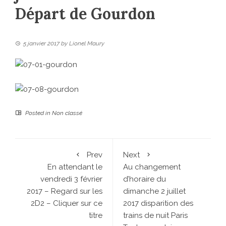
Départ de Gourdon
5 janvier 2017
by
Lionel Maury
Posted in
Non classé
Prev
Next
En attendant le
Au changement
vendredi 3 février
d’horaire du
2017 – Regard sur les
dimanche 2 juillet
2D2 – Cliquer sur ce
2017 disparition des
titre
trains de nuit Paris