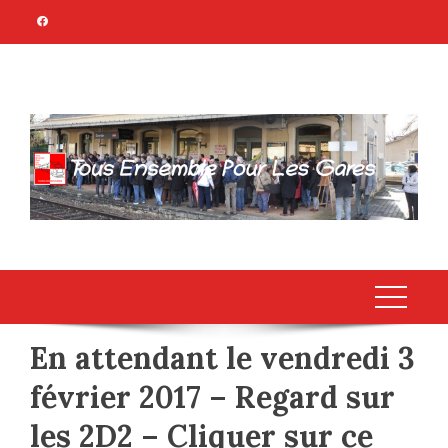
Skip
to
content
TOUS ENSEMBLE
Association Citoyenne
POUR LES GARES
En attendant le vendredi 3
février 2017 – Regard sur
les 2D2 – Cliquer sur ce