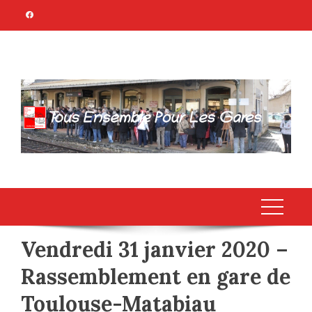
Skip
to
content
TOUS ENSEMBLE
Association Citoyenne
POUR LES GARES
Vendredi 31 janvier 2020 –
Rassemblement en gare de
Toulouse-Matabiau