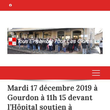
Skip
to
content
TOUS ENSEMBLE
Association Citoyenne
POUR LES GARES
Mardi 17 décembre 2019 à
Gourdon à 11h 15 devant
l’Hôpital soutien à