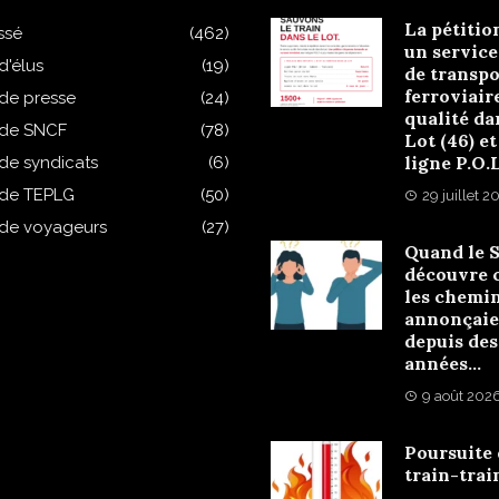
La pétitio
ssé
(462)
un service
d'élus
(19)
de transpo
ferroviair
 de presse
(24)
qualité da
 de SNCF
(78)
Lot (46) et
ligne P.O.
 de syndicats
(6)
 de TEPLG
(50)
29 juillet 2
 de voyageurs
(27)
Quand le 
découvre 
les chemi
annonçaie
depuis des
années…
9 août 202
Poursuite
train-trai