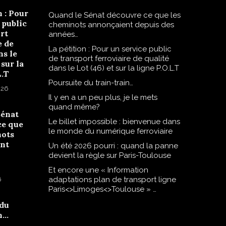
n : Pour
Quand le Sénat découvre ce que les
 public
cheminots annonçaient depuis des
rt
années…
e de
La pétition : Pour un service public
ns le
de transport ferroviaire de qualité
 sur la
dans le Lot (46) et sur la ligne P.O.L.T
L.T
Poursuite du train-train…
026
Il y en a un peu plus, je le mets
quand même?
Sénat
Le billet impossible : bienvenue dans
ce que
le monde du numérique ferroviaire
nots
nt
Un été 2026 pourri : quand la panne
devient la règle sur Paris-Toulouse
Et encore une « Information
adaptations plan de transport ligne
6
Paris<>Limoges<>Toulouse » …
 du
n…