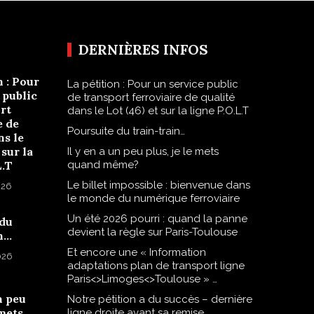
DERNIÈRES INFOS
n : Pour
La pétition : Pour un service public
 public
de transport ferroviaire de qualité
rt
dans le Lot (46) et sur la ligne P.O.L.T
e de
Poursuite du train-train…
ns le
 sur la
Il y en a un peu plus, je le mets
L.T
quand même?
Le billet impossible : bienvenue dans
026
le monde du numérique ferroviaire
Un été 2026 pourri : quand la panne
 du
devient la règle sur Paris-Toulouse
n…
Et encore une « Information
2026
adaptations plan de transport ligne
Paris<>Limoges<>Toulouse » …
n peu
Notre pétition a du succès – dernière
 mets
ligne droite avant sa remise