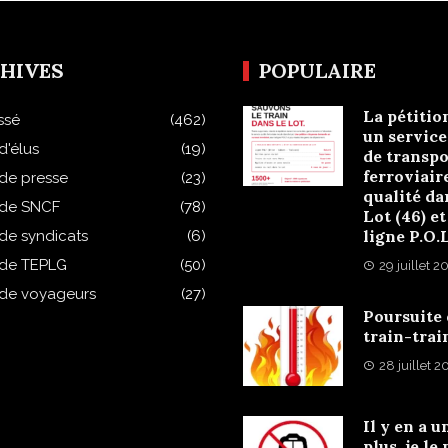
HIVES
POPULAIRE
La pétitio
ssé
(462)
un service
d'élus
(19)
de transpo
ferroviair
 de presse
(23)
qualité da
 de SNCF
(78)
Lot (46) et
ligne P.O.
 de syndicats
(6)
 de TEPLG
(50)
29 juillet 2
 de voyageurs
(27)
Poursuite
train-trai
28 juillet 
Il y en a u
plus, je le