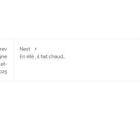
rev
Next
igne
En été , il fait chaud…
et-
025