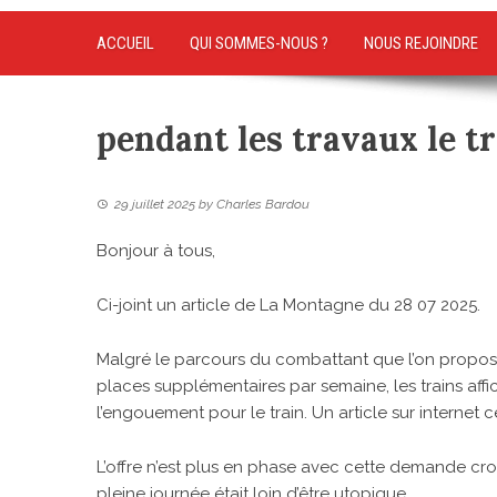
ACCUEIL
QUI SOMMES-NOUS ?
NOUS REJOINDRE
pendant les travaux le t
29 juillet 2025
by
Charles Bardou
Bonjour à tous,
Ci-joint un
article de La Montagne du 28 07 2025
.
Malgré le parcours du combattant que l’on propos
places supplémentaires par semaine, les trains affi
l’engouement pour le train. Un article sur internet c
L’offre n’est plus en phase avec cette demande crois
pleine journée était loin d’être utopique.