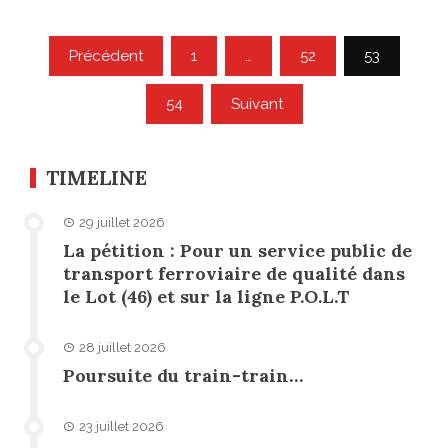
Pagination
Précédent
1
…
52
53
des
54
Suivant
publications
TIMELINE
29 juillet 2026
La pétition : Pour un service public de
transport ferroviaire de qualité dans
le Lot (46) et sur la ligne P.O.L.T
28 juillet 2026
Poursuite du train-train…
23 juillet 2026