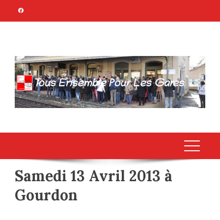
Skip
to
content
TOUS ENSEMBLE
Association Citoyenne
POUR LES GARES
Samedi 13 Avril 2013 à
Gourdon