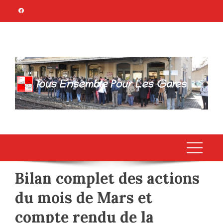
Skip
to
content
TOUS ENSEMBLE
Association Citoyenne
POUR LES GARES
Bilan complet des actions
du mois de Mars et
compte rendu de la