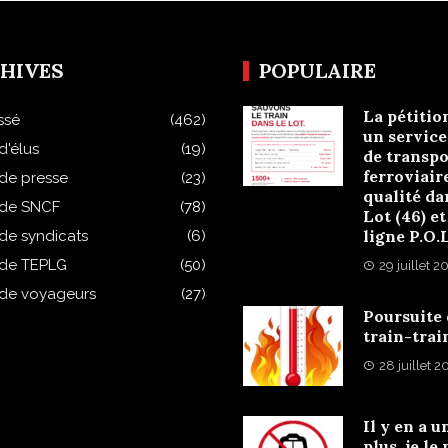
HIVES
POPULAIRE
La pétitio
ssé
(462)
un service
d'élus
(19)
de transpo
ferroviair
 de presse
(23)
qualité da
 de SNCF
(78)
Lot (46) et
ligne P.O.
 de syndicats
(6)
 de TEPLG
(50)
29 juillet 2
 de voyageurs
(27)
Poursuite
train-trai
28 juillet 
Il y en a u
plus, je le