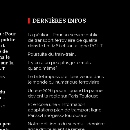
DERNIÈRES INFOS
n : Pour
La pétition : Pour un service public
 public
de transport ferroviaire de qualité
rt
dans le Lot (46) et sur la ligne P.O.L.T
e de
Poursuite du train-train…
ns le
 sur la
Il y en a un peu plus, je le mets
L.T
quand même?
Le billet impossible : bienvenue dans
026
le monde du numérique ferroviaire
Un été 2026 pourri : quand la panne
 du
devient la règle sur Paris-Toulouse
n…
Et encore une « Information
2026
adaptations plan de transport ligne
Paris<>Limoges<>Toulouse » …
n peu
Notre pétition a du succès – dernière
 mets
ligne droite avant sa remise