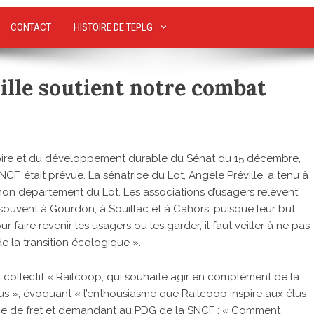
CONTACT
HISTOIRE DE TEPLG
ille soutient notre combat
toire et du développement durable du Sénat du 15 décembre,
F, était prévue. La sénatrice du Lot, Angèle Préville, a tenu à
al : mon département du Lot. Les associations d’usagers relèvent
s souvent à Gourdon, à Souillac et à Cahors, puisque leur but
our faire revenir les usagers ou les garder, il faut veiller à ne pas
 de la transition écologique ».
t collectif « Railcoop, qui souhaite agir en complément de la
lus », évoquant « l’enthousiasme que Railcoop inspire aux élus
igne de fret et demandant au PDG de la SNCF : « Comment