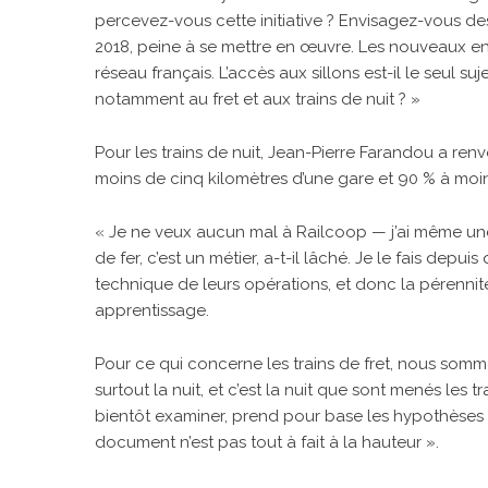
percevez-vous cette initiative ? Envisagez-vous des
2018, peine à se mettre en œuvre. Les nouveaux ent
réseau français. L’accès aux sillons est-il le seul 
notamment au fret et aux trains de nuit ? »
Pour les trains de nuit, Jean-Pierre Farandou a renv
moins de cinq kilomètres d’une gare et 90 % à moin
« Je ne veux aucun mal à Railcoop — j’ai même une
de fer, c’est un métier, a-t-il lâché. Je le fais depu
technique de leurs opérations, et donc la pérennité 
apprentissage.
Pour ce qui concerne les trains de fret, nous somm
surtout la nuit, et c’est la nuit que sont menés le
bientôt examiner, prend pour base les hypothèses d
document n’est pas tout à fait à la hauteur ».