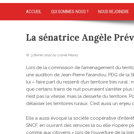
ACCUEIL
QUI SOMMES-NOUS ?
NOUS REJOINDRE
La sénatrice Angèle Prév
3 février 2022
by
Lionel Maury
Lors de la commission de l’aménagement du terri
une audition de Jean-Pierre Farandou, PDG de la SNC
lui « faire part du ressenti d’un territoire très rur
que certains trains de nuit pourraient s’arrêter plu
n’est pas la vitesse, mais la desserte du territoire. P
délaisser les territoires ruraux. C’est aussi un enjeu
Elle a aussi évoqué la société coopérative d’intérê
SNCF, en ouvrant des services là où elle n’opère p
comme aux citoyens » lors de l’ouverture de la l