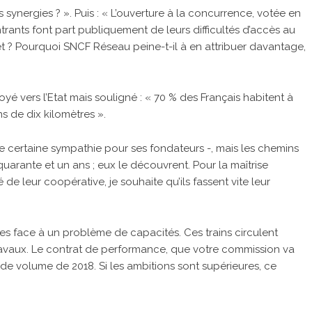
 synergies ? ». Puis : « L’ouverture à la concurrence, votée en
rants font part publiquement de leurs difficultés d’accès au
sujet ? Pourquoi SNCF Réseau peine-t-il à en attribuer davantage,
oyé vers l’Etat mais souligné : « 70 % des Français habitent à
s de dix kilomètres ».
 certaine sympathie pour ses fondateurs -, mais les chemins
is quarante et un ans ; eux le découvrent. Pour la maîtrise
de leur coopérative, je souhaite qu’ils fassent vite leur
es face à un problème de capacités. Ces trains circulent
s travaux. Le contrat de performance, que votre commission va
e volume de 2018. Si les ambitions sont supérieures, ce