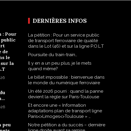
DERNIÈRES INFOS
n : Pour
La pétition : Pour un service public
 public
de transport ferroviaire de qualité
rt
dans le Lot (46) et sur la ligne P.O.L.T
e de
Poursuite du train-train…
ns le
 sur la
Il y en a un peu plus, je le mets
L.T
quand même?
Le billet impossible : bienvenue dans
026
le monde du numérique ferroviaire
Un été 2026 pourri : quand la panne
 du
devient la règle sur Paris-Toulouse
n…
Et encore une « Information
2026
adaptations plan de transport ligne
Paris<>Limoges<>Toulouse » …
n peu
Notre pétition a du succès – dernière
 mets
ligne droite avant sa remise