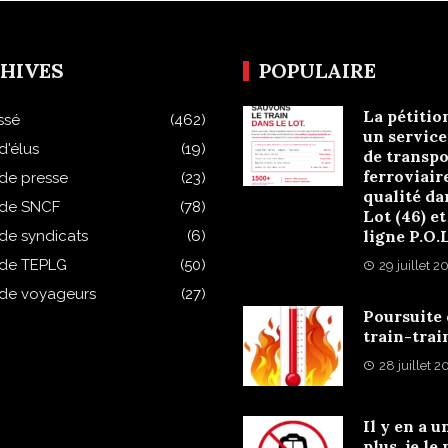
HIVES
POPULAIRE
La pétitio
ssé
(462)
un service
d'élus
(19)
de transpo
ferroviair
 de presse
(23)
qualité da
 de SNCF
(78)
Lot (46) et
ligne P.O.
 de syndicats
(6)
 de TEPLG
(50)
29 juillet 2
 de voyageurs
(27)
Poursuite
train-trai
28 juillet 
Il y en a u
plus, je le