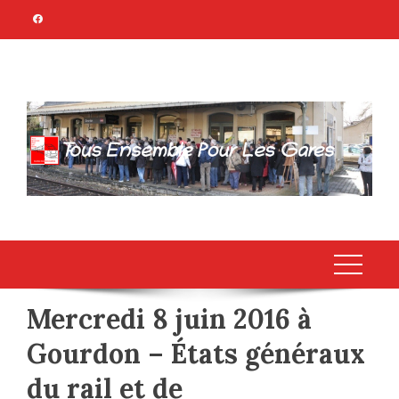
Skip
to
content
TOUS ENSEMBLE
Association Citoyenne
POUR LES GARES
Mercredi 8 juin 2016 à
Gourdon – États généraux
du rail et de