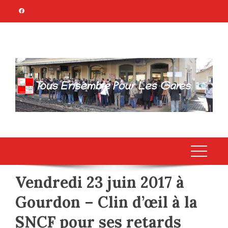
Skip
to
content
TOUS ENSEMBLE
Association Citoyenne
POUR LES GARES
Vendredi 23 juin 2017 à
Gourdon – Clin d’œil à la
SNCF pour ses retards