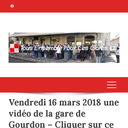
Skip
to
content
TOUS ENSEMBLE
Association Citoyenne
POUR LES GARES
Vendredi 16 mars 2018 une
vidéo de la gare de
Gourdon – Cliquer sur ce