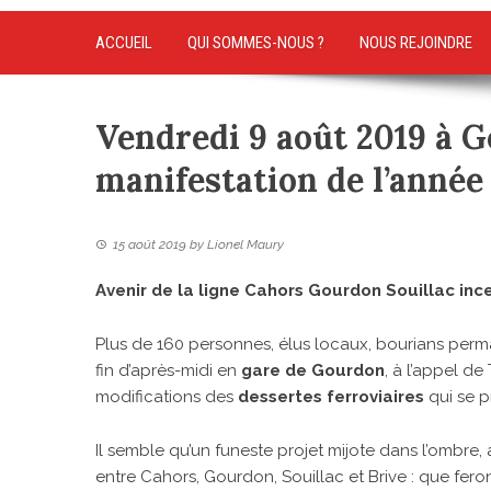
ACCUEIL
QUI SOMMES-NOUS ?
NOUS REJOINDRE
Vendredi 9 août 2019 à 
manifestation de l’année
15 août 2019
by
Lionel Maury
Avenir de la ligne Cahors Gourdon Souillac inc
Plus de 160 personnes, élus locaux, bourians perm
fin d’après-midi en
gare de Gourdon
, à l’appel d
modifications des
dessertes ferroviaires
qui se p
Il semble qu’un funeste projet mijote dans l’ombre,
entre Cahors, Gourdon, Souillac et Brive : que feron