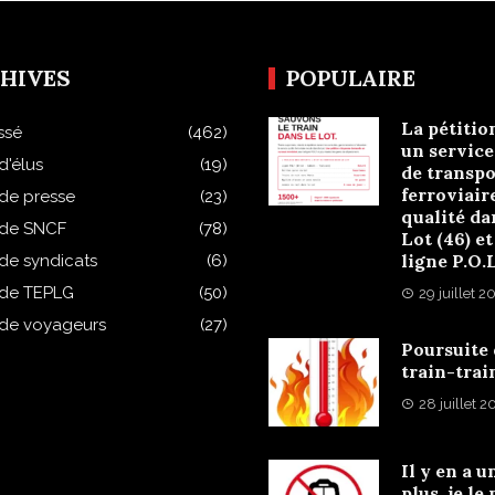
HIVES
POPULAIRE
La pétitio
ssé
(462)
un service
d'élus
(19)
de transpo
ferroviair
 de presse
(23)
qualité da
 de SNCF
(78)
Lot (46) et
ligne P.O.
 de syndicats
(6)
 de TEPLG
(50)
29 juillet 2
 de voyageurs
(27)
Poursuite
train-trai
28 juillet 
Il y en a u
plus, je le