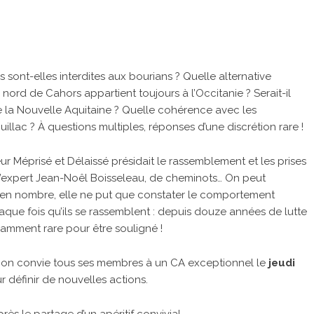
sont-elles interdites aux bourians ? Quelle alternative
u nord de Cahors appartient toujours à l’Occitanie ? Serait-il
e la Nouvelle Aquitaine ? Quelle cohérence avec les
ac ? À questions multiples, réponses d’une discrétion rare !
 Méprisé et Délaissé présidait le rassemblement et les prises
l’expert Jean-Noêl Boisseleau, de cheminots… On peut
e en nombre, elle ne put que constater le comportement
ue fois qu’ils se rassemblent : depuis douze années de lutte
isamment rare pour être souligné !
tion convie tous ses membres à un CA exceptionnel le
jeudi
r définir de nouvelles actions.
près le partage d’un apéritif convivial.