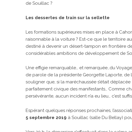
de Souillac ?
Les dessertes de train sur la sellette
Les formations supérieures mises en place à Cahors 
raisonnable à la voiture ? Est-ce que le territoire a
destiné à devenir un désert-tampon en frontière d
considérables ambitions de développement de Souill
Une effigie remarquable… et remarquée…du Voyageur
de parole de la présidente Georgette Laporte, de 
souligner que, si la maréchaussée s’était déplacé
parfaitement civique des manifestants… Comme chaq
persévérante, aucun incident n’a eu lieu… c’est suff
Espérant quelques réponses prochaines, l’associa
5 septembre 2019
à Souillac (salle Du Bellay) pou
Vers 20 h, la dispersion s’effectuait dans le calme a