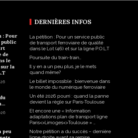
DERNIÈRES INFOS
n : Pour
La pétition : Pour un service public
 public
de transport ferroviaire de qualité
rt
dans le Lot (46) et sur la ligne P.O.L.T
e de
Poursuite du train-train…
ns le
 sur la
Il y en a un peu plus, je le mets
L.T
quand même?
Le billet impossible : bienvenue dans
026
le monde du numérique ferroviaire
Un été 2026 pourri : quand la panne
 du
devient la règle sur Paris-Toulouse
n…
Et encore une « Information
2026
adaptations plan de transport ligne
Paris<>Limoges<>Toulouse » …
n peu
Notre pétition a du succès – dernière
 mets
ligne droite avant sa remise