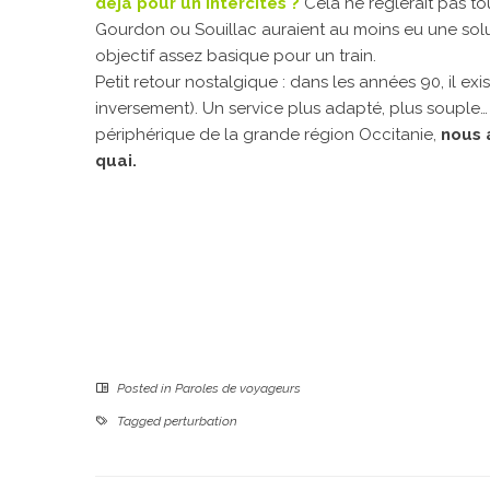
déjà pour un Intercités ?
Cela ne réglerait pas tou
Gourdon ou Souillac auraient au moins eu une solut
objectif assez basique pour un train.
Petit retour nostalgique : dans les années 90, il exi
inversement). Un service plus adapté, plus souple
périphérique de la grande région Occitanie,
nous 
quai.
Posted in
Paroles de voyageurs
Tagged
perturbation