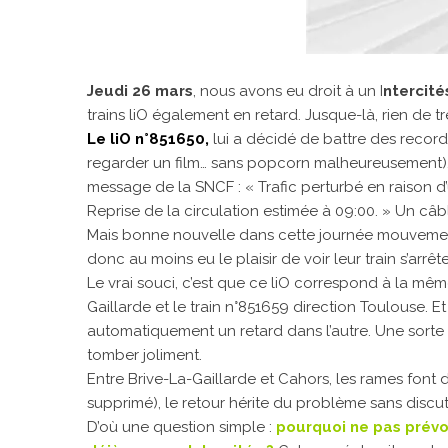
Jeudi 26 mars
, nous avons eu droit à un I
ntercit
trains liO également en retard. Jusque-là, rien de t
Le liO n°851650,
lui a décidé de battre des record
regarder un film… sans popcorn malheureusement)
message de la SNCF : « Trafic perturbé en raison 
Reprise de la circulation estimée à 09:00. » Un câbl
Mais bonne nouvelle dans cette journée mouvementée
donc au moins eu le plaisir de voir leur train s’arrê
Le vrai souci, c’est que ce liO correspond à la même
Gaillarde et le train n°851659 direction Toulouse. Et
automatiquement un retard dans l’autre. Une sorte 
tomber joliment.
Entre Brive-La-Gaillarde et Cahors, les rames font de
supprimé), le retour hérite du problème sans discut
D’où une question simple :
pourquoi ne pas prévo