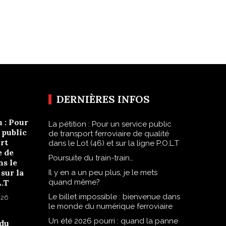
DERNIÈRES INFOS
n : Pour
La pétition : Pour un service public
 public
de transport ferroviaire de qualité
rt
dans le Lot (46) et sur la ligne P.O.L.T
e de
Poursuite du train-train…
ns le
 sur la
Il y en a un peu plus, je le mets
L.T
quand même?
Le billet impossible : bienvenue dans
026
le monde du numérique ferroviaire
Un été 2026 pourri : quand la panne
 du