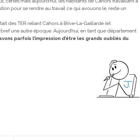
t, certes mais aujourd’hui, les habitants de Cahors travaillant à
ion pour se rendre au travail ce qui avouons le, reste un
stait des TER reliant Cahors à Brive-La-Gaillarde (et
… bref une autre époque. Aujourd’hui, en tant que département
avons parfois l’impression d’être les grands oubliés du