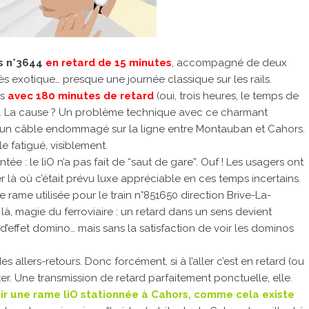
és n°3644
en retard de 15 minutes
, accompagné de deux
rès exotique… presque une journée classique sur les rails.
s
avec 180 minutes de retard
(oui, trois heures, le temps de
. La cause ? Un problème technique avec ce charmant
d’un câble endommagé sur la ligne entre Montauban et Cahors.
e fatigué, visiblement.
 : le liO n’a pas fait de “saut de gare”. Ouf ! Les usagers ont
ter là où c’était prévu luxe appréciable en ces temps incertains.
 rame utilisée pour le train n°851650 direction Brive-La-
 là, magie du ferroviaire : un retard dans un sens devient
d’effet domino… mais sans la satisfaction de voir les dominos
s allers-retours. Donc forcément, si à l’aller c’est en retard (ou
er. Une transmission de retard parfaitement ponctuelle, elle.
ir une rame liO stationnée à Cahors, comme cela existe