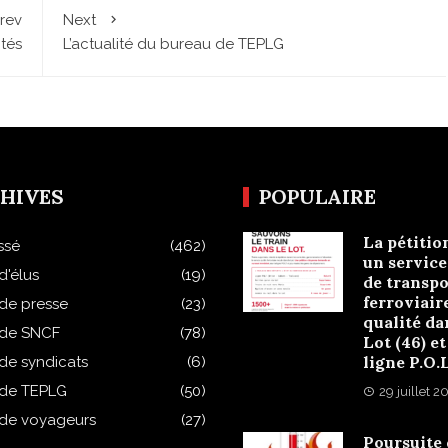
rev
Next
ités
L’actualité du bureau de TEPLG
HIVES
POPULAIRE
La pétitio
ssé
(462)
un service
d'élus
(19)
de transpo
ferroviair
 de presse
(23)
qualité da
 de SNCF
(78)
Lot (46) et
ligne P.O.
 de syndicats
(6)
 de TEPLG
(50)
29 juillet 2
 de voyageurs
(27)
Poursuite