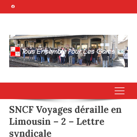
Skip
to
content
TOUS ENSEMBLE
Association Citoyenne
POUR LES GARES
SNCF Voyages déraille en
Limousin – 2 – Lettre
syndicale