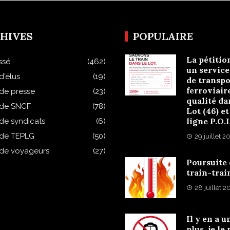
HIVES
POPULAIRE
La pétitio
ssé
(462)
un service
d'élus
(19)
de transpo
ferroviair
 de presse
(23)
qualité da
 de SNCF
(78)
Lot (46) et
ligne P.O.
 de syndicats
(6)
 de TEPLG
(50)
29 juillet 2
 de voyageurs
(27)
Poursuite
train-trai
28 juillet 
Il y en a u
plus, je le