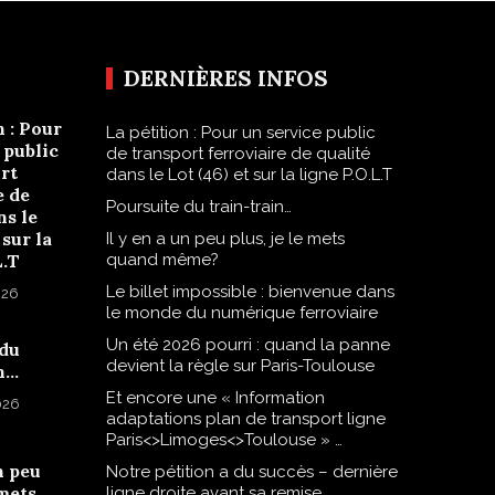
DERNIÈRES INFOS
n : Pour
La pétition : Pour un service public
 public
de transport ferroviaire de qualité
rt
dans le Lot (46) et sur la ligne P.O.L.T
e de
Poursuite du train-train…
ns le
 sur la
Il y en a un peu plus, je le mets
L.T
quand même?
Le billet impossible : bienvenue dans
026
le monde du numérique ferroviaire
Un été 2026 pourri : quand la panne
 du
devient la règle sur Paris-Toulouse
n…
Et encore une « Information
2026
adaptations plan de transport ligne
Paris<>Limoges<>Toulouse » …
n peu
Notre pétition a du succès – dernière
 mets
ligne droite avant sa remise