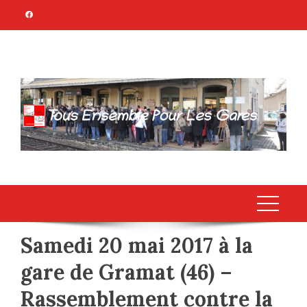
Skip
to
content
TOUS ENSEMBLE
Association Citoyenne
POUR LES GARES
Samedi 20 mai 2017 à la
gare de Gramat (46) –
Rassemblement contre la