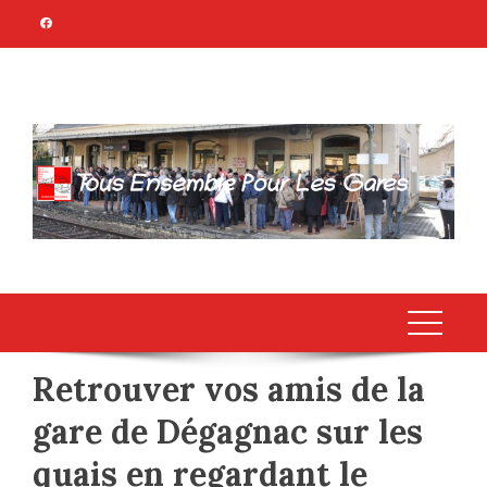
Skip
to
content
TOUS ENSEMBLE
Association Citoyenne
POUR LES GARES
Retrouver vos amis de la
gare de Dégagnac sur les
quais en regardant le