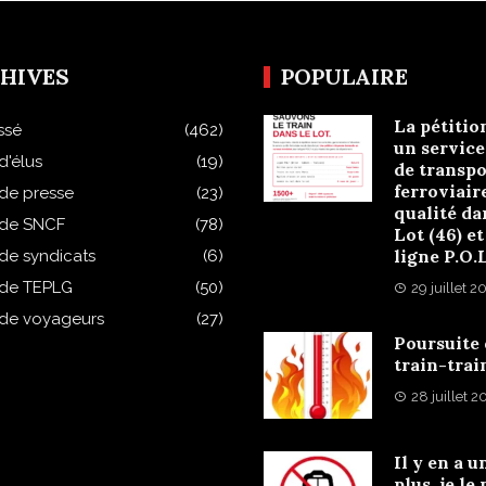
HIVES
POPULAIRE
La pétitio
ssé
(462)
un service
d'élus
(19)
de transpo
ferroviair
 de presse
(23)
qualité da
 de SNCF
(78)
Lot (46) et
ligne P.O.
 de syndicats
(6)
 de TEPLG
(50)
29 juillet 2
 de voyageurs
(27)
Poursuite
train-trai
28 juillet 
Il y en a u
plus, je le