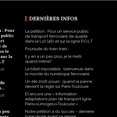
DERNIÈRES INFOS
n : Pour
La pétition : Pour un service public
 public
de transport ferroviaire de qualité
rt
dans le Lot (46) et sur la ligne P.O.L.T
e de
Poursuite du train-train…
ns le
 sur la
Il y en a un peu plus, je le mets
L.T
quand même?
Le billet impossible : bienvenue dans
026
le monde du numérique ferroviaire
Un été 2026 pourri : quand la panne
 du
devient la règle sur Paris-Toulouse
n…
Et encore une « Information
2026
adaptations plan de transport ligne
Paris<>Limoges<>Toulouse » …
n peu
Notre pétition a du succès – dernière
 mets
ligne droite avant sa remise