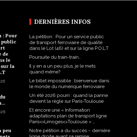
DERNIÈRES INFOS
n : Pour
La pétition : Pour un service public
 public
de transport ferroviaire de qualité
rt
dans le Lot (46) et sur la ligne P.O.L.T
e de
Poursuite du train-train…
ns le
 sur la
Il y en a un peu plus, je le mets
L.T
quand même?
Le billet impossible : bienvenue dans
026
le monde du numérique ferroviaire
Un été 2026 pourri : quand la panne
 du
devient la règle sur Paris-Toulouse
n…
Et encore une « Information
2026
adaptations plan de transport ligne
Paris<>Limoges<>Toulouse » …
n peu
Notre pétition a du succès – dernière
 mets
ligne droite avant sa remise