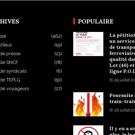
HIVES
POPULAIRE
La pétitio
ssé
(462)
un service
d'élus
(19)
de transpo
ferroviair
 de presse
(23)
qualité da
 de SNCF
(78)
Lot (46) et
ligne P.O.
 de syndicats
(6)
 de TEPLG
(50)
29 juillet 2
 de voyageurs
(27)
Poursuite
train-trai
28 juillet 
Il y en a u
plus, je le