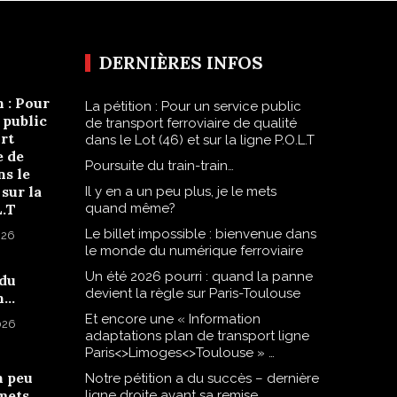
DERNIÈRES INFOS
n : Pour
La pétition : Pour un service public
 public
de transport ferroviaire de qualité
rt
dans le Lot (46) et sur la ligne P.O.L.T
e de
Poursuite du train-train…
ns le
 sur la
Il y en a un peu plus, je le mets
L.T
quand même?
Le billet impossible : bienvenue dans
026
le monde du numérique ferroviaire
Un été 2026 pourri : quand la panne
 du
devient la règle sur Paris-Toulouse
n…
Et encore une « Information
2026
adaptations plan de transport ligne
Paris<>Limoges<>Toulouse » …
n peu
Notre pétition a du succès – dernière
 mets
ligne droite avant sa remise