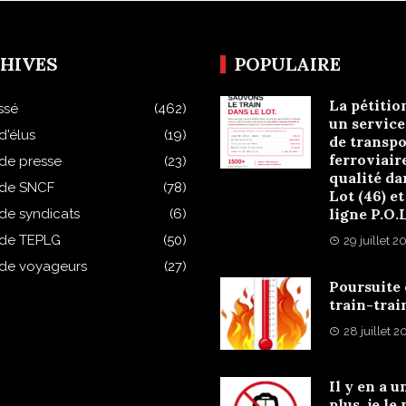
HIVES
POPULAIRE
La pétitio
ssé
(462)
un service
d'élus
(19)
de transpo
ferroviair
 de presse
(23)
qualité da
 de SNCF
(78)
Lot (46) et
ligne P.O.
 de syndicats
(6)
 de TEPLG
(50)
29 juillet 2
 de voyageurs
(27)
Poursuite
train-trai
28 juillet 
Il y en a u
plus, je le