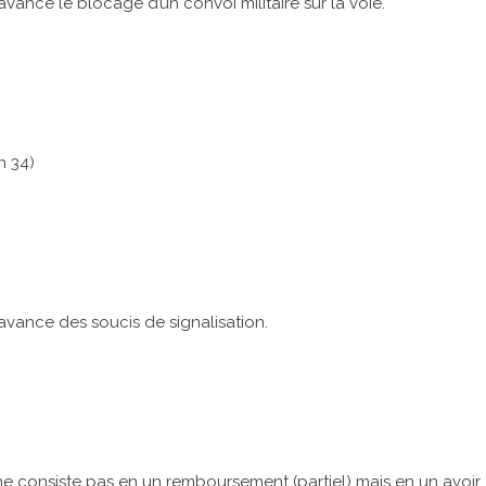
ance le blocage d’un convoi militaire sur la voie.
h 34)
vance des soucis de signalisation.
 consiste pas en un remboursement (partiel) mais en un avoir.