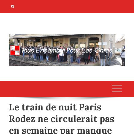
Skip
to
content
TOUS ENSEMBLE
Association Citoyenne
POUR LES GARES
Le train de nuit Paris
Rodez ne circulerait pas
en semaine par manque