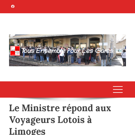
Skip
to
content
TOUS ENSEMBLE
Association Citoyenne
POUR LES GARES
Le Ministre répond aux
Voyageurs Lotois à
Limoges