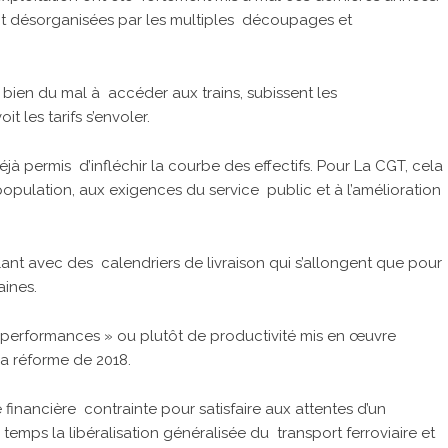
ent désorganisées par les multiples découpages et
t bien du mal à accéder aux trains, subissent les
t les tarifs s’envoler.
jà permis d’infléchir la courbe des effectifs. Pour La CGT, cela
population, aux exigences du service public et à l’amélioration
ulant avec des calendriers de livraison qui s’allongent que pour
aines.
« performances » ou plutôt de productivité mis en œuvre
la réforme de 2018.
financière contrainte pour satisfaire aux attentes d’un
emps la libéralisation généralisée du transport ferroviaire et