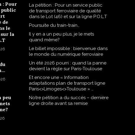
n : Pour
La pétition : Pour un service public
 public
de transport ferroviaire de qualité
rt
dans le Lot (46) et sur la ligne P.O.L.T
e de
Poursuite du train-train…
ns le
 sur la
Il y en a un peu plus, je le mets
L.T
quand même?
Le billet impossible : bienvenue dans
026
le monde du numérique ferroviaire
Un été 2026 pourri : quand la panne
 du
devient la règle sur Paris-Toulouse
n…
Et encore une « Information
2026
adaptations plan de transport ligne
Paris<>Limoges<>Toulouse » …
n peu
Notre pétition a du succès – dernière
 mets
ligne droite avant sa remise
me?
026