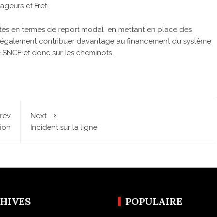
geurs et Fret.
ités en termes de report modal en mettant en place des
ais également contribuer davantage au financement du système
e SNCF et donc sur les cheminots.
rev
Next
ion
Incident sur la ligne
HIVES
POPULAIRE