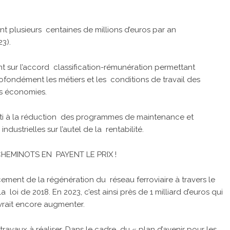
nt plusieurs centaines de millions d’euros par an
3).
t sur l’accord classification-rémunération permettant
ofondément les métiers et les conditions de travail des
es économies.
uti à la réduction des programmes de maintenance et
ndustrielles sur l’autel de la rentabilité.
HEMINOTS EN PAYENT LE PRIX !
ement de la régénération du réseau ferroviaire à travers le
oi de 2018. En 2023, c’est ainsi près de 1 milliard d’euros qui
vrait encore augmenter.
ravaux à réaliser. Dans le cadre du « plan d’avenir pour les