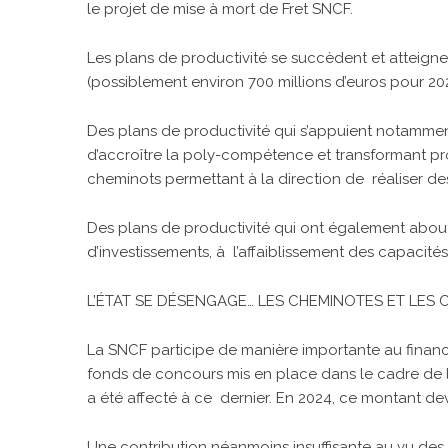
le projet de mise à mort de Fret SNCF.
Les plans de productivité se succèdent et atteigne
(possiblement environ 700 millions d’euros pour 202
Des plans de productivité qui s’appuient notammen
d’accroître la poly-compétence et transformant pr
cheminots permettant à la direction de réaliser d
Des plans de productivité qui ont également abo
d’investissements, à l’affaiblissement des capacités i
L’ÉTAT SE DÉSENGAGE… LES CHEMINOTES ET LES C
La SNCF participe de manière importante au financ
fonds de concours mis en place dans le cadre de la l
a été affecté à ce dernier. En 2024, ce montant de
Une contribution néanmoins insuffisante au vu des t