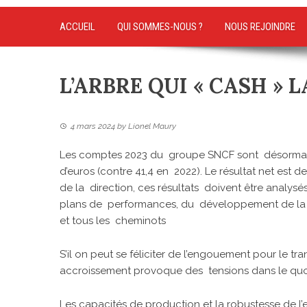
ACCUEIL
QUI SOMMES-NOUS ?
NOUS REJOINDRE
L’ARBRE QUI « CASH » L
4 mars 2024
by
Lionel Maury
Les comptes 2023 du groupe SNCF sont désormais co
d’euros (contre 41,4 en 2022). Le résultat net est de
de la direction, ces résultats doivent être analy
plans de performances, du développement de la p
et tous les cheminots
S’il on peut se féliciter de l’engouement pour le t
accroissement provoque des tensions dans le quot
Les capacités de production et la robustesse de l’