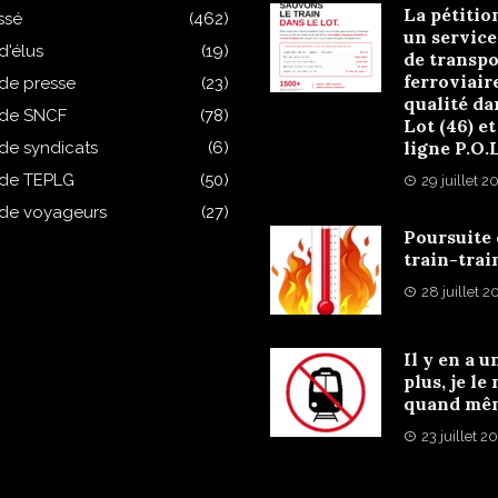
La pétitio
ssé
(462)
un service
d'élus
(19)
de transpo
ferroviair
 de presse
(23)
qualité da
 de SNCF
(78)
Lot (46) et
ligne P.O.
 de syndicats
(6)
 de TEPLG
(50)
29 juillet 2
 de voyageurs
(27)
Poursuite
train-trai
28 juillet 
Il y en a u
plus, je le
quand mê
23 juillet 2