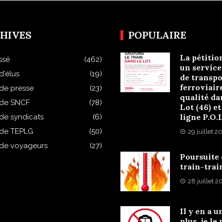
HIVES
POPULAIRE
La pétitio
ssé
(462)
un service
d'élus
(19)
de transpo
ferroviair
 de presse
(23)
qualité da
 de SNCF
(78)
Lot (46) et
ligne P.O.
 de syndicats
(6)
 de TEPLG
(50)
29 juillet 2
 de voyageurs
(27)
Poursuite
train-trai
28 juillet 
Il y en a u
plus, je le