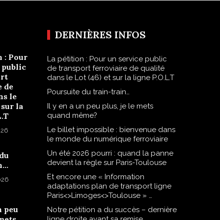
DERNIÈRES INFOS
n : Pour
La pétition : Pour un service public
 public
de transport ferroviaire de qualité
rt
dans le Lot (46) et sur la ligne P.O.L.T
e de
Poursuite du train-train…
ns le
 sur la
Il y en a un peu plus, je le mets
L.T
quand même?
Le billet impossible : bienvenue dans
026
le monde du numérique ferroviaire
Un été 2026 pourri : quand la panne
 du
devient la règle sur Paris-Toulouse
n…
Et encore une « Information
2026
adaptations plan de transport ligne
Paris<>Limoges<>Toulouse » …
n peu
Notre pétition a du succès – dernière
 mets
ligne droite avant sa remise